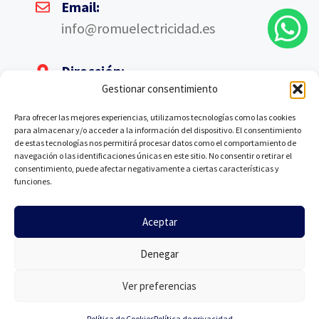
Email:
info@romuelectricidad.es
Dirección:
Gestionar consentimiento
Av. de las Américas, 4, Nave A6, 28823
Coslada, Madrid
Para ofrecer las mejores experiencias, utilizamos tecnologías como las cookies
para almacenar y/o acceder a la información del dispositivo. El consentimiento
de estas tecnologías nos permitirá procesar datos como el comportamiento de
navegación o las identificaciones únicas en este sitio. No consentir o retirar el
consentimiento, puede afectar negativamente a ciertas características y
funciones.
©Romu Electricidad. Todos los derechos reservados.
Aceptar
Denegar
Ver preferencias
Política de Cookies
Política de privacidad