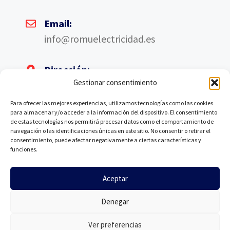
Email:
info@romuelectricidad.es
Dirección:
Gestionar consentimiento
Av. de las Américas, 4, Nave A6, 28823
Coslada, Madrid
Para ofrecer las mejores experiencias, utilizamos tecnologías como las cookies
para almacenar y/o acceder a la información del dispositivo. El consentimiento
de estas tecnologías nos permitirá procesar datos como el comportamiento de
navegación o las identificaciones únicas en este sitio. No consentir o retirar el
consentimiento, puede afectar negativamente a ciertas características y
funciones.
©Romu Electricidad. Todos los derechos reservados.
Aceptar
Denegar
Ver preferencias