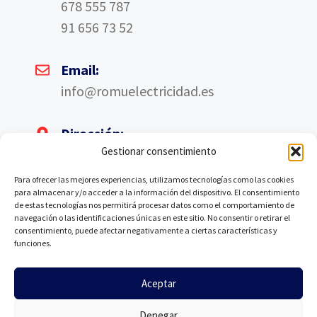
678 555 787
91 656 73 52
Email:
info@romuelectricidad.es
Dirección:
Gestionar consentimiento
Av. de las Américas, 4, Nave A6, 28823
Coslada, Madrid
Para ofrecer las mejores experiencias, utilizamos tecnologías como las cookies
para almacenar y/o acceder a la información del dispositivo. El consentimiento
de estas tecnologías nos permitirá procesar datos como el comportamiento de
navegación o las identificaciones únicas en este sitio. No consentir o retirar el
consentimiento, puede afectar negativamente a ciertas características y
funciones.
©Romu Electricidad. Todos los derechos reservados.
Aceptar
Denegar